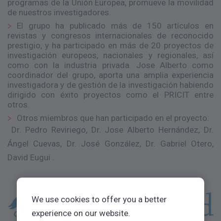
programas de la Unión Europea, promueve la movilidad
de nuestros investigadores.
El grupo ha publicado más de 150 artículos en
revistas y congresos internacionales de reconocido
prestigio, y ha participado en más de 20 proyectos de
investigación europeos, nacionales y regionales, así
como con la industria privada. Jose Alberto como
coordinador del grupo, aporta una amplia experiencia
investigadora y de gestión de la investigación habiendo
dirigido con éxito proyectos como el PRICIT entre
otros.
Otros miembros que han participado en el proyecto:
Dr. Pedro Reviriego, Dr. Jose Alberto Hernández, Dr.
Ángel Cuevas, Dr. José González, Dr. Gabriel Otero,
David Eugui .
We use cookies to offer you a better
experience on our website.